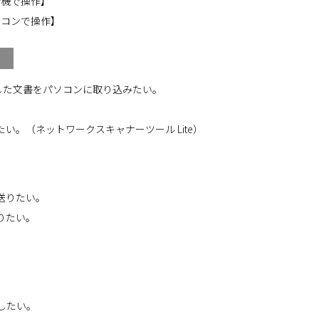
合機で操作】
ソコンで操作】
）
ンした文書をパソコンに取り込みたい。
。（ネットワークスキャナーツール Lite）
送りたい。
りたい。
存したい。