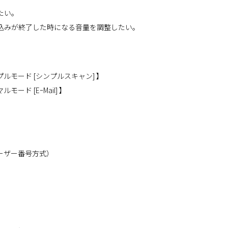
たい。
込みが終了した時になる音量を調整したい。
モード [シンプルスキャン] 】
 [EｰMail] 】
ーザー番号方式）