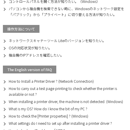
コントロールパネルを開く方法が知りたい。（Windows）
パソコンから複合機を検索できない時に、Windowsのネットワーク設定を
「パブリック」から「プライベート」に切り替える方法が知りたい。
操作方法について
ネットワークスキャナーツール Liteのバージョンを知りたい。
OSの対応状況が知りたい。
複合機のIPアドレスを確認したい。
The English version of FAQ
How to Install a Printer Driver ? (Network Connection)
How to carry out a test page printing to check whether the printer is
available or not ?
When installing a printer driver, the machine is not detected. (Windows)
What is my OS? How do I know the bit of my PC ?
How to check the [Printer properties] ? (Windows)
What settings do I need to set up after installing a printer driver ?