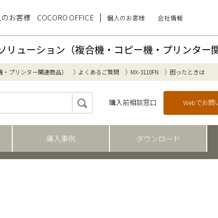
人のお客様
COCORO OFFICE
個人のお客様
会社情報
ソリューション（複合機・コピー機・プリンター
機・プリンター関連商品）
よくあるご質問
MX-3110FN
困ったときは
購入前相談窓口
Webでお
導入事例
ダウンロード