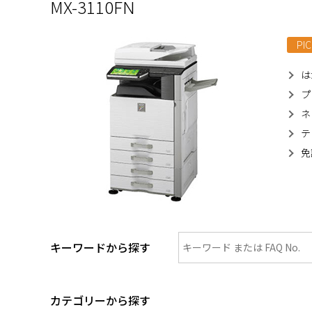
MX-3110FN
PIC
は
プ
ネ
テ
免
キーワードから探す
カテゴリーから探す