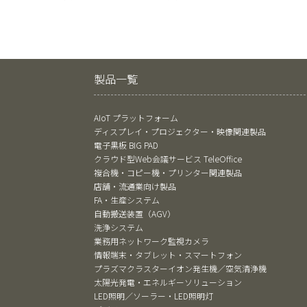
製品一覧
AIoT プラットフォーム
ディスプレイ・プロジェクター・映像関連製品
電子黒板 BIG PAD
クラウド型Web会議サービス TeleOffice
複合機・コピー機・プリンター関連製品
店舗・流通業向け製品
FA・生産システム
自動搬送装置（AGV）
洗浄システム
業務用ネットワーク監視カメラ
情報端末・タブレット・スマートフォン
プラズマクラスターイオン発生機／空気清浄機
太陽光発電・エネルギーソリューション
LED照明／ソーラー・LED照明灯