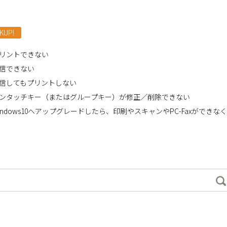
KUP!
リントできない
信できない
信してもプリントしない
ンタッチキー（またはグループキー）が修正／削除できない
indows10へアップグレードしたら、印刷やスキャンやPC-Faxができな