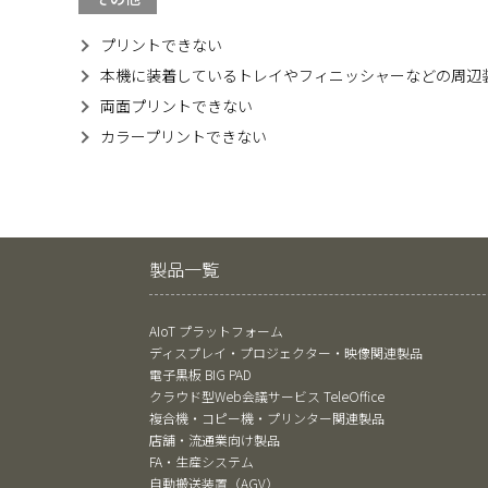
プリントできない
本機に装着しているトレイやフィニッシャーなどの周辺
両面プリントできない
カラープリントできない
製品一覧
AIoT プラットフォーム
ディスプレイ・プロジェクター・映像関連製品
電子黒板 BIG PAD
クラウド型Web会議サービス TeleOffice
複合機・コピー機・プリンター関連製品
店舗・流通業向け製品
FA・生産システム
自動搬送装置（AGV）