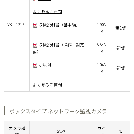
よくあるご質問
YK-F121B
取扱説明書（基本編）
1.90M
第2版
B
取扱説明書（操作・設定
5.54M
初版
編）
B
寸法図
1.04M
初版
B
よくあるご質問
ボックスタイプ ネットワーク監視カメラ
カメラ機
サイ
名称
版