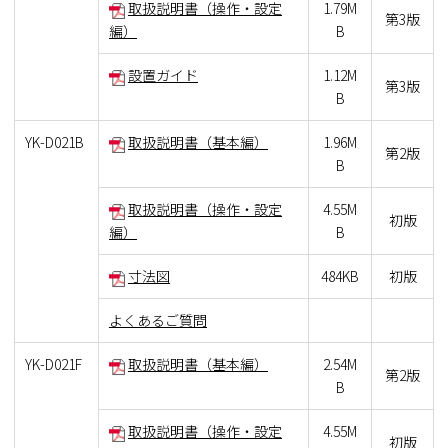
取扱説明書（操作・設定
1.79M
第3版
編）
B
設置ガイド
1.12M
第3版
B
YK-D021B
取扱説明書（基本編）
1.96M
第2版
B
取扱説明書（操作・設定
4.55M
初版
編）
B
寸法図
484KB
初版
よくあるご質問
YK-D021F
取扱説明書（基本編）
2.54M
第2版
B
取扱説明書（操作・設定
4.55M
初版