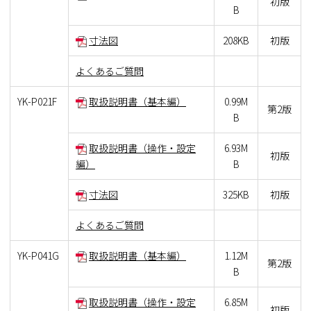
初版
B
寸法図
208KB
初版
よくあるご質問
YK-P021F
取扱説明書（基本編）
0.99M
第2版
B
取扱説明書（操作・設定
6.93M
初版
編）
B
寸法図
325KB
初版
よくあるご質問
YK-P041G
取扱説明書（基本編）
1.12M
第2版
B
取扱説明書（操作・設定
6.85M
初版