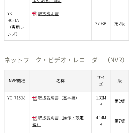
よくあるご質問
YK-
取扱説明書
H021AL
379KB
第2版
（専用レ
ンズ）
ネットワーク・ビデオ・レコーダー（NVR）
サイ
NVR機種
名称
版
ズ
YC-R16B8
取扱説明書（基本編）
1.32M
第2版
B
取扱説明書（操作・設定
4.14M
第7版
編）
B