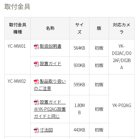
取付金具
取付金具
サイ
対応カメ
名称
版
機種
ズ
ラ
YC-MW01
取扱説明書
YK-
564KB
初版
D02AC/D0
2AF/D02B
設置ガイド
930KB
初版
A
YC-MW02
製品取り扱い
595KB
初版
のご注意
設置ガイド
1.80M
YK-P02AG
※YK-P02AG設置
初版
B
ガイドと同じ
寸法図
443KB
初版