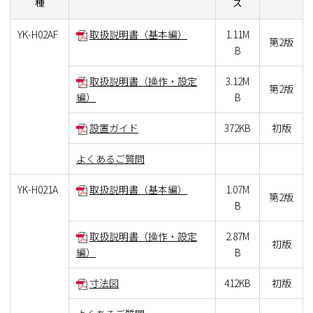
種
ズ
YK-H02AF
取扱説明書（基本編）
1.11M
第2版
B
取扱説明書（操作・設定
3.12M
第2版
編）
B
設置ガイド
372KB
初版
よくあるご質問
YK-H021A
取扱説明書（基本編）
1.07M
第2版
B
取扱説明書（操作・設定
2.87M
初版
編）
B
寸法図
412KB
初版