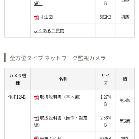
編）
B
寸法図
582KB
初版
よくあるご質問
全方位タイプ ネットワーク監視カメラ
カメラ機
サイ
名称
版
種
ズ
YK-F12AB
取扱説明書（基本編）
1.27M
第2版
B
取扱説明書（操作・設定
2.58M
第2版
編）
B
設置ガイド
623KB
初版