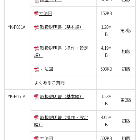
寸法図
152KB
YK-F031A
取扱説明書（基本編）
1.20M
第2版
B
取扱説明書（操作・設定
4.19M
初版
編）
B
寸法図
503KB
初版
よくあるご質問
YK-F051A
取扱説明書（基本編）
1.28M
第2版
B
取扱説明書（操作・設定
4.05M
初版
編）
B
寸法図
502KB
初版