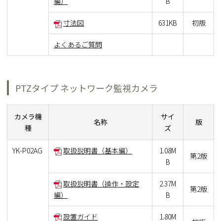
編）
B
寸法図
631KB
初版
よくあるご質問
PTZタイプ ネットワーク監視カメラ
カメラ機
サイ
名称
版
種
ズ
YK-P02AG
取扱説明書（基本編）
1.08M
第2版
B
取扱説明書（操作・設定
2.37M
第2版
編）
B
設置ガイド
1.80M