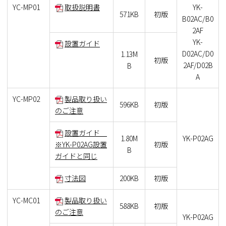
YC-MP01
取扱説明書
YK-
571KB
初版
B02AC/B0
2AF
YK-
設置ガイド
D02AC/D0
1.13M
初版
2AF/D02B
B
A
YC-MP02
製品取り扱い
596KB
初版
のご注意
設置ガイド
1.80M
YK-P02AG
※YK-P02AG設置
初版
B
ガイドと同じ
寸法図
200KB
初版
YC-MC01
製品取り扱い
588KB
初版
のご注意
YK-P02AG