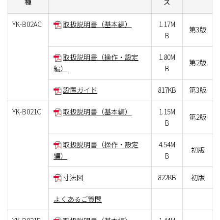
種
ズ
YK-B02AC
取扱説明書（基本編）
1.17M
第3版
B
取扱説明書（操作・設定
1.80M
第2版
編）
B
設置ガイド
817KB
第3版
YK-B021C
取扱説明書（基本編）
1.15M
第2版
B
取扱説明書（操作・設定
4.54M
初版
編）
B
寸法図
822KB
初版
よくあるご質問