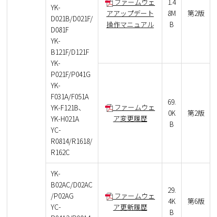
ファームウェ
1.4
YK-
アアップデート
8M
第2版
D021B/D021F/
操作マニュアル
B
D081F
YK-
B121F/D121F
YK-
P021F/P041G
YK-
F031A/F051A
69.
ファームウェ
YK-F121B、
0K
第2版
ア変更履歴
YK-H021A
B
YC-
R0814/R1618/
R162C
YK-
B02AC/D02AC
29.
/P02AG
ファームウェ
4K
第6版
YC-
ア更新履歴
B