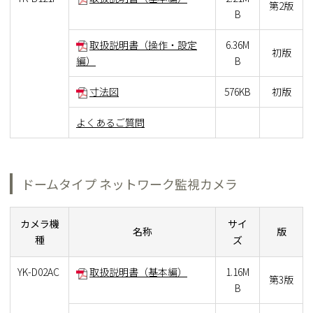
第2版
B
取扱説明書（操作・設定
6.36M
初版
編）
B
寸法図
576KB
初版
よくあるご質問
ドームタイプ ネットワーク監視カメラ
カメラ機
サイ
名称
版
種
ズ
YK-D02AC
取扱説明書（基本編）
1.16M
第3版
B