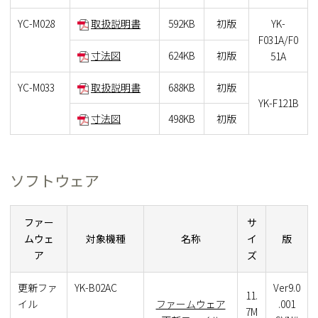
YC-M028
取扱説明書
592KB
初版
YK-
F031A/F0
寸法図
624KB
初版
51A
YC-M033
取扱説明書
688KB
初版
YK-F121B
寸法図
498KB
初版
ソフトウェア
ファー
サ
ムウェ
対象機種
名称
イ
版
ア
ズ
更新ファ
YK-B02AC
Ver9.0
11.
イル
ファームウェア
.001
7M