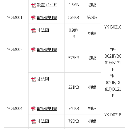
設置ガイド
1.8MB
初版
YC-M001
取扱説明書
539KB
第2版
YK-B021C
寸法図
0.98M
初版
B
YC-M002
取扱説明書
YK-
B021F/B0
523KB
初版
81F/B121
F
YK-
寸法図
D021F/D0
231KB
初版
81F/D121
F
YC-M004
取扱説明書
740KB
初版
YK-D021B
寸法図
795KB
初版