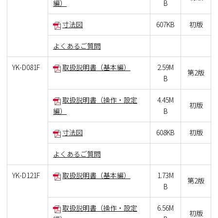
編）
B
寸法図
607KB
初版
よくあるご質問
YK-D081F
取扱説明書（基本編）
2.59M
第2版
B
取扱説明書（操作・設定
4.45M
初版
編）
B
寸法図
608KB
初版
よくあるご質問
YK-D121F
取扱説明書（基本編）
1.73M
第2版
B
取扱説明書（操作・設定
6.56M
初版