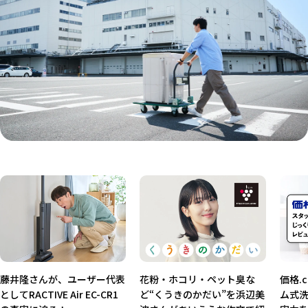
藤井隆さんが、ユーザー代表
花粉・ホコリ・ペット臭な
価格.
としてRACTIVE Air EC-CR1
ど“くうきのかだい”を浜辺美
ム式洗