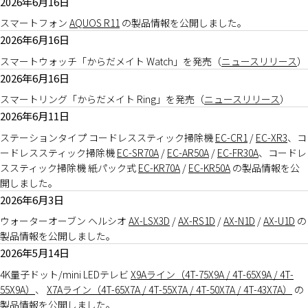
2026年6月16日
スマートフォン
AQUOS R11
の製品情報を公開しました。
2026年6月16日
スマートウォッチ「からだメイト Watch」を発売（
ニュースリリース
）
2026年6月16日
スマートリング「からだメイト Ring」を発売（
ニュースリリース
）
2026年6月11日
ステーションタイプ コードレススティック掃除機
EC-CR1
/
EC-XR3
、コ
ードレススティック掃除機
EC-SR70A
/
EC-AR50A
/
EC-FR30A
、コードレ
ススティック掃除機 紙パック式
EC-KR70A
/
EC-KR50A
の製品情報を公
開しました。
2026年6月3日
ウォーターオーブン ヘルシオ
AX-LSX3D
/
AX-RS1D
/
AX-N1D
/
AX-U1D
の
製品情報を公開しました。
2026年5月14日
4K量子ドット/mini LEDテレビ
X9Aライン（4T-75X9A / 4T-65X9A / 4T-
55X9A）
、
X7Aライン（4T-65X7A / 4T-55X7A / 4T-50X7A / 4T-43X7A）
の
製品情報を公開しました。