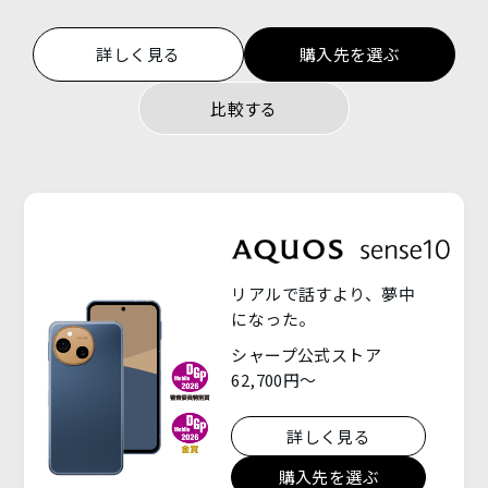
モバイル補償パック
詳しく見る
購入先を選ぶ
比較する
修理・電池交換修理のお手続き
法人向けソリューション
AQUOS for Business
シャープ公式ストア
My AQUOS（公式アプリ）
スマホ管理ソリューション
LINC Biz emm
OFFICIAL SNS
開発者向け情報
リアルで話すより、夢中
になった。
ホテルインフォメーションシステム
OSバージョンアップ情報
シャープ公式ストア
Inforia
©
2026
SHARP CORPORATION
62,700円～
詳しく見る
一覧を見る
一覧を見る
購入先を選ぶ