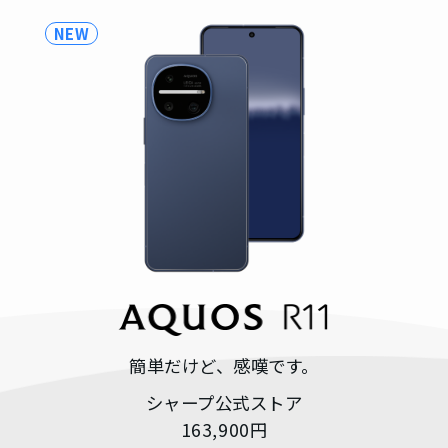
ン
NEW
ラ
ニュース
一覧を見る
イ
ン
サポート
シ
ョ
一覧を見る
ッ
プ
サポートトップ
チャットで質問
簡単だけど、感嘆です。
法人のお客
シャープ公式ストア
様
FAQ（よくある質問）
163,900円