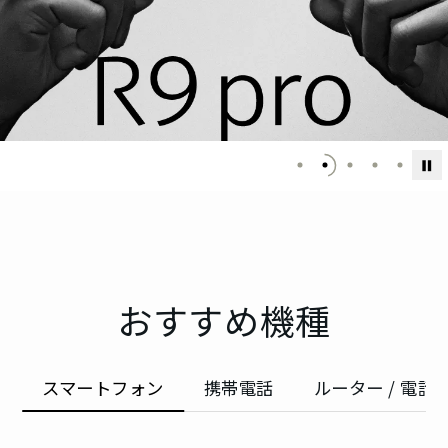
AQUOSをもっと
知る
スペシャル
オ
スマートフォン
ン
スマホ活用術
ラ
キャンペー
イ
携帯電話
ン
ン
おすすめ機種
AQUOS | Photography
シ
ョ
ルーター / 電話ユニット
ッ
スマートフォンアクセサリー
スマートフォン
携帯電話
ルーター / 電話
プ
タブレット / その他
AQUOSマスターガイド
オ