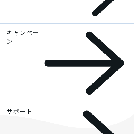
携帯電話
ルーター / 電話ユニット
キャンペー
AQUOSをもっと知る一覧
ン
タブレット / その他
スペシャル
スマホ活用術
AQUOS | Photography
サポート
キャンペーン一覧
スマートフォンアクセサリー
AQUOSマスターガイド