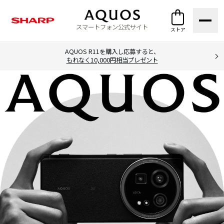
スマートフォン公式サイト
ストア
AQUOS R11を購入し応募すると、
もれなく10,000円相当プレゼント
シ
シ
オ
ャ
ャ
ン
ー
ー
ラ
プ
プ
イ
ラインアッ
公
公
ン
プ
式
式
シ
ス
ス
ョ
ト
ト
ッ
ア
ア
プ
(
法
人
)