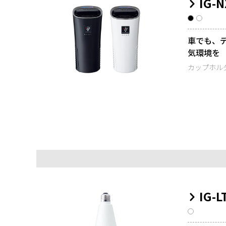
IG-N
車でも、
気環境を
カップホル
IG-L