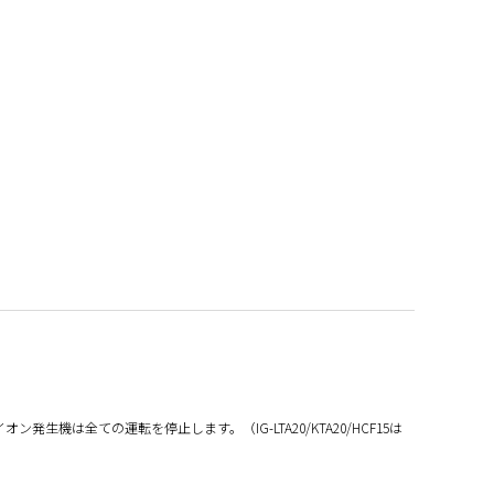
生機は全ての運転を停止します。（IG-LTA20/KTA20/HCF15は