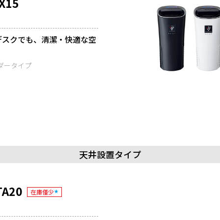
X15
デスクでも、清潔・快適な空
ダータイプ
天井設置タイプ
TA20
在庫僅少
★