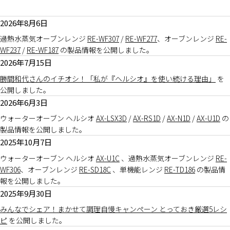
2026年8月6日
過熱水蒸気オーブンレンジ
RE-WF307
/
RE-WF277
、オーブンレンジ
RE-
WF237
/
RE-WF187
の製品情報を公開しました。
2026年7月15日
勝間和代さんのイチオシ！「私が『ヘルシオ』を使い続ける理由」
を
公開しました。
2026年6月3日
ウォーターオーブン ヘルシオ
AX-LSX3D
/
AX-RS1D
/
AX-N1D
/
AX-U1D
の
製品情報を公開しました。
2025年10月7日
ウォーターオーブン ヘルシオ
AX-U1C
、過熱水蒸気オーブンレンジ
RE-
WF306
、オーブンレンジ
RE-SD18C
、単機能レンジ
RE-TD186
の製品情
報を公開しました。
2025年9月30日
みんなでシェア！まかせて調理自慢キャンペーン とっておき厳選5レシ
ピ
を公開しました。