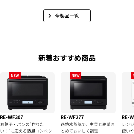
全製品一覧
新着おすすめ商品
NEW
NEW
RE-WF307
RE-WF277
RE-W
お菓子・パンの“作りた
過熱水蒸気で、主菜と副菜ま
レン
い！”に応える熱風コンベク
とめておいしく調理
使い