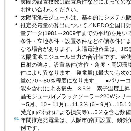
●
実際の設置枚数は設置条件などによって異
お問い合わせください。
●
太陽電池モジュールは、基本的にシステム
●
推定発電量の算出について／NEDO全国日
量データ(1981～2009年までの平均)を
条件・立地条件・設置条件などの諸条件に
なる場合があります。太陽電池容量は、JI
太陽電池モジュール出力の合計値です。実使
日射の強さ、設置条件(方位・角度・周辺環
件により異なります。発電量は最大でも次
量の70～80％程度になります。 ●パワー
能を含む)による損失…3.5％ 素子温度上
晶モジュール(ブラックソーラー220Wシリーズ)：
～5月、10～11月)…11.3％ (6～9月)…1
受光面の汚れによる損失等)…5％を含む数
※1
年間推定発電量は、大阪市(南面設置、傾斜角
例です。