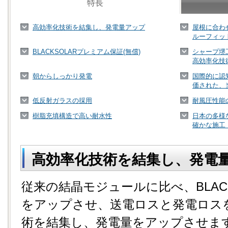
特長
高効率化技術を結集し、発電量アップ
屋根に合わ
ルーフィッ
BLACKSOLARプレミアム保証(無償)
シャープ堺
高効率化技
朝からしっかり発電
国際的に認
価された、
低反射ガラスの採用
耐風圧性能
樹脂充填構造で高い耐水性
日本の多様
確かな施工
高効率化技術を結集し、発電
従来の結晶モジュールに比べ、BLAC
をアップさせ、送電ロスと発電ロス
術を結集し、発電量をアップさせま