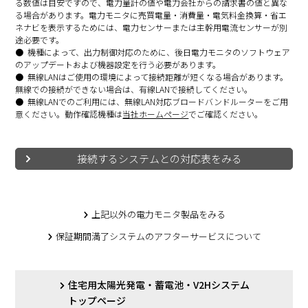
る数値は目安ですので、電力量計の値や電力会社からの請求書の値と異な
る場合があります。電力モニタに売買電量・消費量・電気料金換算・省エ
ネナビを表示するためには、電力センサーまたは主幹用電流センサーが別
途必要です。
機種によって、出力制御対応のために、後日電力モニタのソフトウェア
のアップデートおよび機器設定を行う必要があります。
無線LANはご使用の環境によって接続距離が短くなる場合があります。
無線での接続ができない場合は、有線LANで接続してください。
無線LANでのご利用には、無線LAN対応ブロードバンドルーターをご用
意ください。動作確認機種は
当社ホームページ
でご確認ください。
接続するシステムとの対応表をみる
上記以外の電力モニタ製品をみる
保証期間満了システムのアフターサービスについて
住宅用太陽光発電・蓄電池・V2Hシステム
トップページ