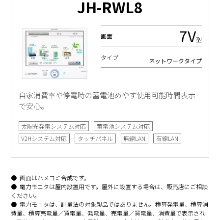
JH-RWL8
7V
画面
型
タイプ
ネットワークタイプ
自家消費率や停電時の蓄電池めやす使用可能時間表示
で安心。
太陽光発電システム対応
蓄電池システム対応
V2Hシステム対応
タッチパネル
無線LAN
有線LAN
画面はハメコミ合成です。
電力モニタは屋内設置用です。屋外に設置する場合は、販売店にご相談
ください。
電力モニタは、計量法の対象製品ではありません。積算発電量、積算消
費量、積算売電量／買電量、発電量、売電量／買電量、消費量で表示され