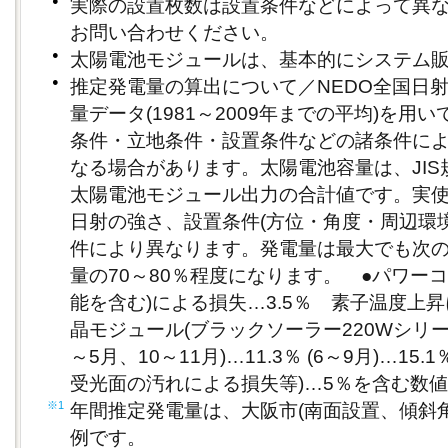
●
実際の設置枚数は設置条件などによって異
お問い合わせください。
●
太陽電池モジュールは、基本的にシステム
●
推定発電量の算出について／NEDO全国日
量データ(1981～2009年までの平均)を
条件・立地条件・設置条件などの諸条件に
なる場合があります。太陽電池容量は、JI
太陽電池モジュール出力の合計値です。実使
日射の強さ、設置条件(方位・角度・周辺環
件により異なります。発電量は最大でも次
量の70～80％程度になります。 ●パワー
能を含む)による損失…3.5％ 素子温度上
晶モジュール(ブラックソーラー220Wシリーズ)：
～5月、10～11月)…11.3％ (6～9月)…1
受光面の汚れによる損失等)…5％を含む数
※1
年間推定発電量は、大阪市(南面設置、傾斜角
例です。