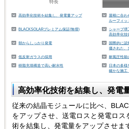
特長
高効率化技術を結集し、発電量アップ
屋根に合わ
ルーフィッ
BLACKSOLARプレミアム保証(無償)
シャープ堺
高効率化技
朝からしっかり発電
国際的に認
価された、
低反射ガラスの採用
耐風圧性能
樹脂充填構造で高い耐水性
日本の多様
確かな施工
高効率化技術を結集し、発電
従来の結晶モジュールに比べ、BLAC
をアップさせ、送電ロスと発電ロス
術を結集し、発電量をアップさせま