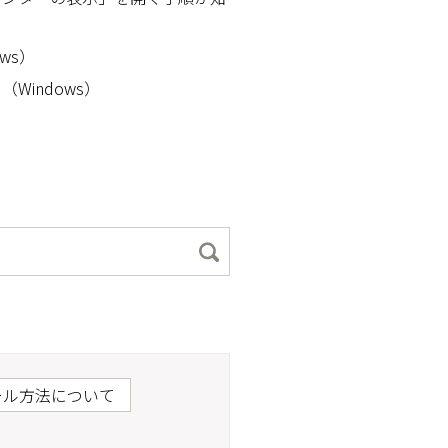
ws）
indows）
ール方法について