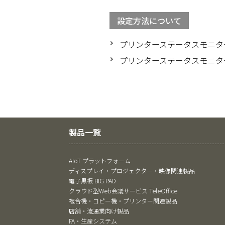
設定方法について
プリンターステータスモニタ
プリンターステータスモニタ
製品一覧
AIoT プラットフォーム
ディスプレイ・プロジェクター・映像関連製品
電子黒板 BIG PAD
クラウド型Web会議サービス TeleOffice
複合機・コピー機・プリンター関連製品
店舗・流通業向け製品
FA・生産システム