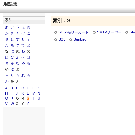
索引
索引：S
あ
い
う
え
お
SDメモリーカード
SMTPサーバー
S
か
き
く
け
こ
さ
し
す
せ
そ
SSL
Sunbird
た
ち
つ
て
と
な
に
ぬ
ね
の
は
ひ
ふ
へ
ほ
ま
み
む
め
も
や
ゆ
よ
ら
り
る
れ
ろ
わ
を
ん
A
B
C
D
E
F
G
H
I
J
K
L
M
N
O
P
Q
R
S
T
U
V
W
X
Y
Z