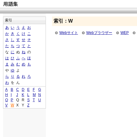
索引
索引：W
あ
い
う
え
お
Webサイト
Webブラウザー
WEP
か
き
く
け
こ
さ
し
す
せ
そ
た
ち
つ
て
と
な
に
ぬ
ね
の
は
ひ
ふ
へ
ほ
ま
み
む
め
も
や
ゆ
よ
ら
り
る
れ
ろ
わ
を
ん
A
B
C
D
E
F
G
H
I
J
K
L
M
N
O
P
Q
R
S
T
U
V
W
X
Y
Z