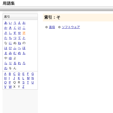
索引
索引：そ
あ
い
う
え
お
送信
ソフトウェア
か
き
く
け
こ
さ
し
す
せ
そ
た
ち
つ
て
と
な
に
ぬ
ね
の
は
ひ
ふ
へ
ほ
ま
み
む
め
も
や
ゆ
よ
ら
り
る
れ
ろ
わ
を
ん
A
B
C
D
E
F
G
H
I
J
K
L
M
N
O
P
Q
R
S
T
U
V
W
X
Y
Z