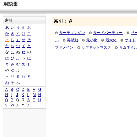
索引
索引：さ
あ
い
う
え
お
サーチエンジン
サードパーティー
サ
か
き
く
け
こ
さ
し
す
せ
そ
ル
再起動
最小化
最大化
サイト
た
ち
つ
て
と
ブドメイン
サブネットマスク
サムネイ
な
に
ぬ
ね
の
は
ひ
ふ
へ
ほ
ま
み
む
め
も
や
ゆ
よ
ら
り
る
れ
ろ
わ
を
ん
A
B
C
D
E
F
G
H
I
J
K
L
M
N
O
P
Q
R
S
T
U
V
W
X
Y
Z