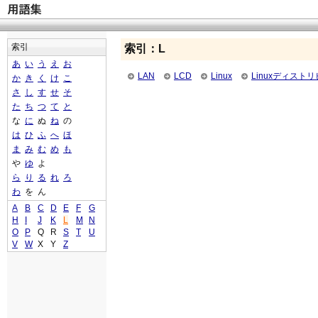
索引
索引：L
あ
い
う
え
お
LAN
LCD
Linux
Linuxディスト
か
き
く
け
こ
さ
し
す
せ
そ
た
ち
つ
て
と
な
に
ぬ
ね
の
は
ひ
ふ
へ
ほ
ま
み
む
め
も
や
ゆ
よ
ら
り
る
れ
ろ
わ
を
ん
A
B
C
D
E
F
G
H
I
J
K
L
M
N
O
P
Q
R
S
T
U
V
W
X
Y
Z