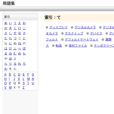
索引
索引：て
あ
い
う
え
お
ディスプレイ
デジタルカメラ
デジタ
か
き
く
け
こ
さ
し
す
せ
そ
オカメラ
デスクトップ
デバイス
デ
た
ち
つ
て
と
フォルト
デフォルトゲートウェイ
展開
な
に
ぬ
ね
の
ス
転送
添付ファイル
テンポラリー
は
ひ
ふ
へ
ほ
ま
み
む
め
も
や
ゆ
よ
ら
り
る
れ
ろ
わ
を
ん
A
B
C
D
E
F
G
H
I
J
K
L
M
N
O
P
Q
R
S
T
U
V
W
X
Y
Z