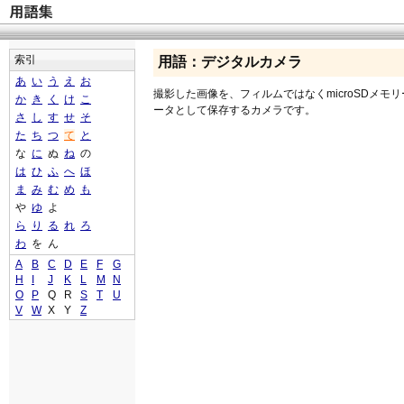
索引
用語：デジタルカメラ
あ
い
う
え
お
撮影した画像を、フィルムではなくmicroSDメモ
か
き
く
け
こ
ータとして保存するカメラです。
さ
し
す
せ
そ
た
ち
つ
て
と
な
に
ぬ
ね
の
は
ひ
ふ
へ
ほ
ま
み
む
め
も
や
ゆ
よ
ら
り
る
れ
ろ
わ
を
ん
A
B
C
D
E
F
G
H
I
J
K
L
M
N
O
P
Q
R
S
T
U
V
W
X
Y
Z