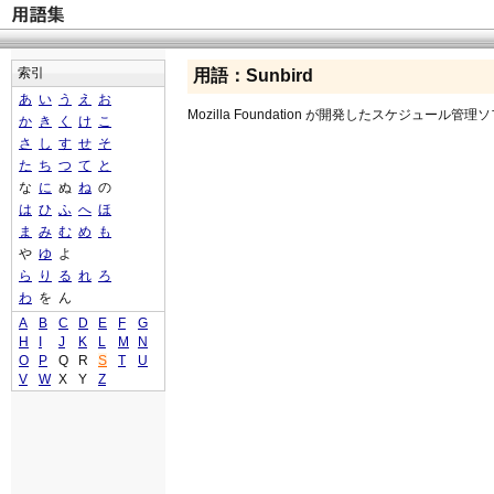
索引
用語：Sunbird
あ
い
う
え
お
Mozilla Foundation が開発したスケジュール管
か
き
く
け
こ
さ
し
す
せ
そ
た
ち
つ
て
と
な
に
ぬ
ね
の
は
ひ
ふ
へ
ほ
ま
み
む
め
も
や
ゆ
よ
ら
り
る
れ
ろ
わ
を
ん
A
B
C
D
E
F
G
H
I
J
K
L
M
N
O
P
Q
R
S
T
U
V
W
X
Y
Z