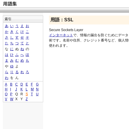
索引
用語：SSL
あ
い
う
え
お
Secure Sockets Layer
か
き
く
け
こ
インターネット
で、情報の漏出を防ぐためにデータ
さ
し
す
せ
そ
術です。名前や住所、クレジット番号など、個人情
た
ち
つ
て
と
使われます。
な
に
ぬ
ね
の
は
ひ
ふ
へ
ほ
ま
み
む
め
も
や
ゆ
よ
ら
り
る
れ
ろ
わ
を
ん
A
B
C
D
E
F
G
H
I
J
K
L
M
N
O
P
Q
R
S
T
U
V
W
X
Y
Z