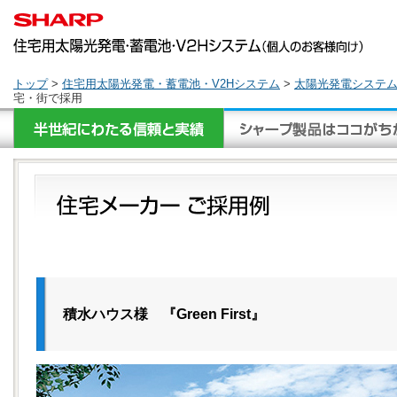
トップ
>
住宅用太陽光発電・蓄電池・V2Hシステム
>
太陽光発電システ
宅・街で採用
積水ハウス様 『Green First』