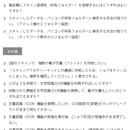
複合機にスキャン送信先（共有フォルダー）を登録するにはどうすればよい
ですか？
スキャンしたデータを、パソコンの共有フォルダーに保存する方法が知りた
い。（アドレス帳からフォルダー指定）
スキャンしたデータを、パソコンの共有フォルダーに保存する方法が知りた
い。（ネットワーク表示からフォルダー指定）
その他
1回のスキャンで、複数の電子文書（ファイル）を作成したい。
「スキャンアクセサリーキットとの通信に失敗したため、ジョブをキャンセ
ルしました。接続を確認してください。」と表示される。
どのような手順で、文字認識(OCR)機能を利用すればいいですか？
印刷された原稿を文字認識(OCR)機能を使用して、電子文書化したいがどう
すればできますか？
文書認識（OCR）機能を使用したいが、OCR設定の[変更]ボタンがグレーア
ウトのままで何もできない。
文書認識（OCR）機能の処理を実行後、[ジョブ状況]が処理中のまま完了し
ない。
文書認識（OCR）機能を使用できるフォーマット（保存形式）にはどのよ