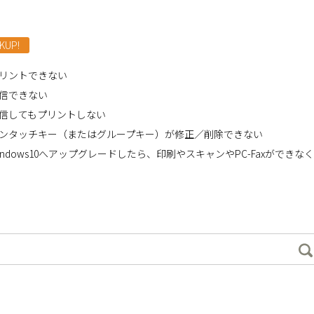
KUP!
リントできない
信できない
信してもプリントしない
ンタッチキー（またはグループキー）が修正／削除できない
indows10へアップグレードしたら、印刷やスキャンやPC-Faxができな