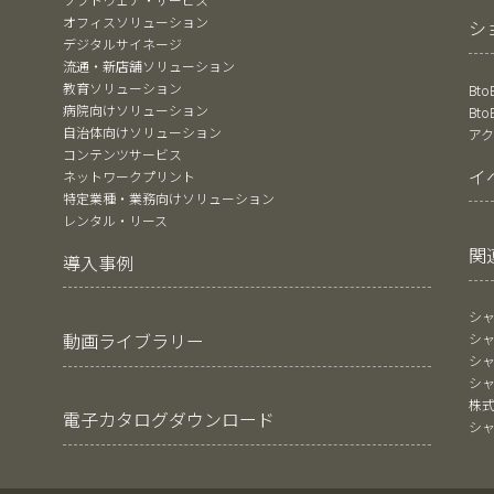
オフィスソリューション
シ
デジタルサイネージ
流通・新店舗ソリューション
教育ソリューション
Bt
病院向けソリューション
Bt
自治体向けソリューション
ア
コンテンツサービス
イ
ネットワークプリント
特定業種・業務向けソリューション
レンタル・リース
関
導入事例
シ
動画ライブラリー
シ
シ
シ
株
電子カタログダウンロード
シ