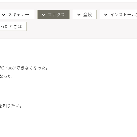
スキャナー
ファクス
全般
インストール
困ったときは
C-Faxができなくなった。
くなった。
を知りたい。