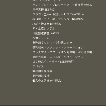
ディスプレイ・プロジェクター・映像関連製品
電子黒板 BIG PAD
クラウド型Web会議サービス TeleOffice
複合機・コピー機・プリンター関連製品
店舗・流通業向け製品
FA・生産システム
自動搬送装置（AGV）
洗浄システム
業務用ネットワーク監視カメラ
情報端末・タブレット・スマートフォン
プラズマクラスターイオン発生機／空気清浄機
太陽光発電・エネルギーソリューション
LED照明／ソーラー・LED照明灯
デバイス
業務用厨房機器
業務用洗濯機
個人のお客様向け製品