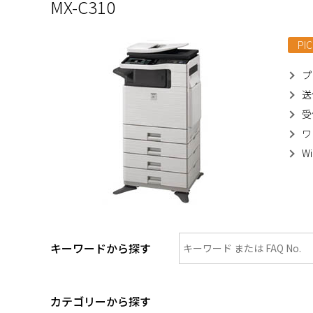
MX-C310
PIC
プ
送
受
ワ
W
キーワードから探す
カテゴリーから探す