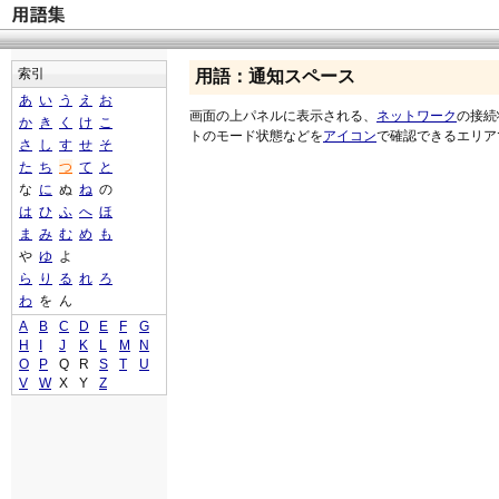
索引
用語：通知スペース
あ
い
う
え
お
画面の上パネルに表示される、
ネットワーク
の接続
か
き
く
け
こ
トのモード状態などを
アイコン
で確認できるエリア
さ
し
す
せ
そ
た
ち
つ
て
と
な
に
ぬ
ね
の
は
ひ
ふ
へ
ほ
ま
み
む
め
も
や
ゆ
よ
ら
り
る
れ
ろ
わ
を
ん
A
B
C
D
E
F
G
H
I
J
K
L
M
N
O
P
Q
R
S
T
U
V
W
X
Y
Z