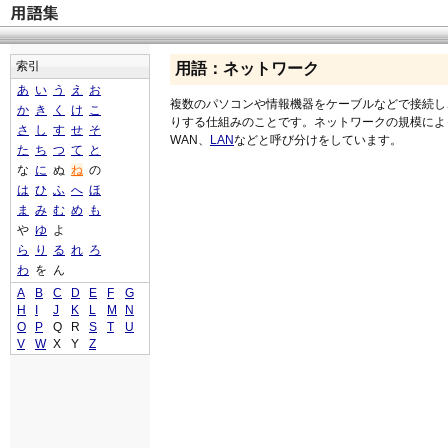
索引
用語：ネットワーク
あ
い
う
え
お
複数のパソコンや情報機器をケーブルなどで接続し
か
き
く
け
こ
りする仕組みのことです。ネットワークの規模によ
さ
し
す
せ
そ
WAN、
LAN
などと呼び分けをしています。
た
ち
つ
て
と
な
に
ぬ
ね
の
は
ひ
ふ
へ
ほ
ま
み
む
め
も
や
ゆ
よ
ら
り
る
れ
ろ
わ
を
ん
A
B
C
D
E
F
G
H
I
J
K
L
M
N
O
P
Q
R
S
T
U
V
W
X
Y
Z