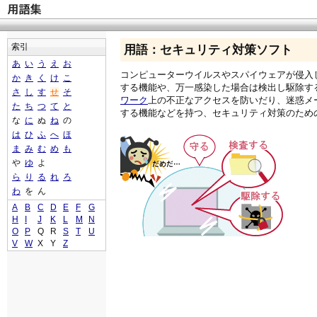
索引
用語：セキュリティ対策ソフト
あ
い
う
え
お
コンピューターウイルスやスパイウェアが侵入
か
き
く
け
こ
する機能や、万一感染した場合は検出し駆除す
さ
し
す
せ
そ
ワーク
上の不正なアクセスを防いだり、迷惑メ
た
ち
つ
て
と
する機能などを持つ、セキュリティ対策のため
な
に
ぬ
ね
の
は
ひ
ふ
へ
ほ
ま
み
む
め
も
や
ゆ
よ
ら
り
る
れ
ろ
わ
を
ん
A
B
C
D
E
F
G
H
I
J
K
L
M
N
O
P
Q
R
S
T
U
V
W
X
Y
Z