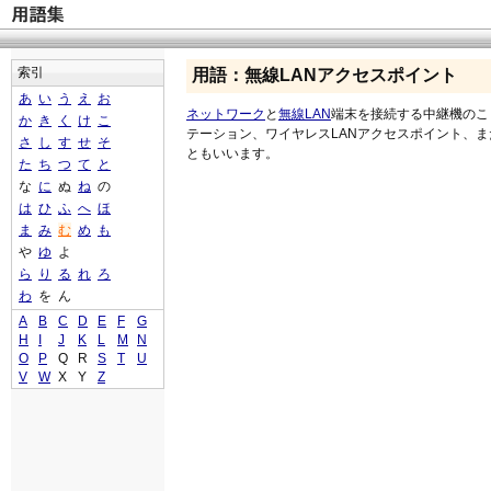
索引
用語：無線LANアクセスポイント
あ
い
う
え
お
ネットワーク
と
無線LAN
端末を接続する中継機のこ
か
き
く
け
こ
テーション、ワイヤレスLANアクセスポイント、ま
さ
し
す
せ
そ
ともいいます。
た
ち
つ
て
と
な
に
ぬ
ね
の
は
ひ
ふ
へ
ほ
ま
み
む
め
も
や
ゆ
よ
ら
り
る
れ
ろ
わ
を
ん
A
B
C
D
E
F
G
H
I
J
K
L
M
N
O
P
Q
R
S
T
U
V
W
X
Y
Z