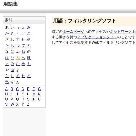
索引
用語：フィルタリングソフト
あ
い
う
え
お
特定の
ホームページ
へのアクセスや
ネットワーク
上
か
き
く
け
こ
する働きを持つ
アプリケーションソフト
のことです
さ
し
す
せ
そ
してアクセスを規制するWebフィルタリングソフ
た
ち
つ
て
と
な
に
ぬ
ね
の
は
ひ
ふ
へ
ほ
ま
み
む
め
も
や
ゆ
よ
ら
り
る
れ
ろ
わ
を
ん
A
B
C
D
E
F
G
H
I
J
K
L
M
N
O
P
Q
R
S
T
U
V
W
X
Y
Z