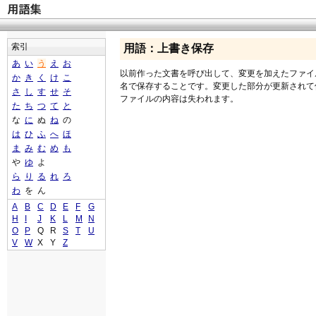
索引
用語：上書き保存
あ
い
う
え
お
以前作った文書を呼び出して、変更を加えたファイ
か
き
く
け
こ
名で保存することです。変更した部分が更新されて
さ
し
す
せ
そ
ファイルの内容は失われます。
た
ち
つ
て
と
な
に
ぬ
ね
の
は
ひ
ふ
へ
ほ
ま
み
む
め
も
や
ゆ
よ
ら
り
る
れ
ろ
わ
を
ん
A
B
C
D
E
F
G
H
I
J
K
L
M
N
O
P
Q
R
S
T
U
V
W
X
Y
Z