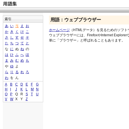
索引
用語：ウェブブラウザー
あ
い
う
え
お
ホームページ
（HTMLデータ）を見るためのソフト
か
き
く
け
こ
ウェブブラウザーには、FirefoxやInternet Explo
さ
し
す
せ
そ
単に「ブラウザー」と呼ばれることもあります。
た
ち
つ
て
と
な
に
ぬ
ね
の
は
ひ
ふ
へ
ほ
ま
み
む
め
も
や
ゆ
よ
ら
り
る
れ
ろ
わ
を
ん
A
B
C
D
E
F
G
H
I
J
K
L
M
N
O
P
Q
R
S
T
U
V
W
X
Y
Z