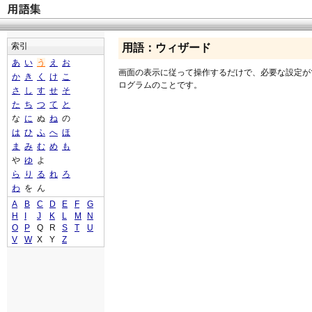
索引
用語：ウィザード
あ
い
う
え
お
画面の表示に従って操作するだけで、必要な設定が
か
き
く
け
こ
ログラムのことです。
さ
し
す
せ
そ
た
ち
つ
て
と
な
に
ぬ
ね
の
は
ひ
ふ
へ
ほ
ま
み
む
め
も
や
ゆ
よ
ら
り
る
れ
ろ
わ
を
ん
A
B
C
D
E
F
G
H
I
J
K
L
M
N
O
P
Q
R
S
T
U
V
W
X
Y
Z