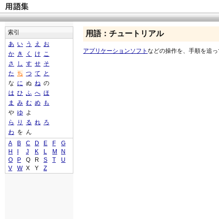
索引
用語：チュートリアル
あ
い
う
え
お
アプリケーションソフト
などの操作を、手順を追っ
か
き
く
け
こ
さ
し
す
せ
そ
た
ち
つ
て
と
な
に
ぬ
ね
の
は
ひ
ふ
へ
ほ
ま
み
む
め
も
や
ゆ
よ
ら
り
る
れ
ろ
わ
を
ん
A
B
C
D
E
F
G
H
I
J
K
L
M
N
O
P
Q
R
S
T
U
V
W
X
Y
Z