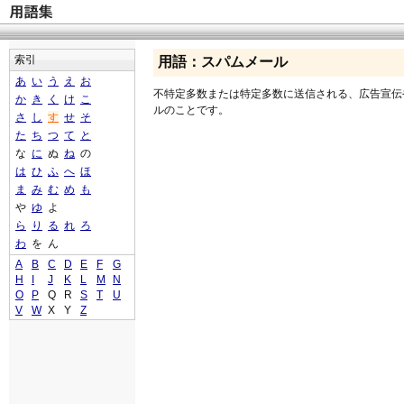
索引
用語：スパムメール
あ
い
う
え
お
不特定多数または特定多数に送信される、広告宣伝
か
き
く
け
こ
ルのことです。
さ
し
す
せ
そ
た
ち
つ
て
と
な
に
ぬ
ね
の
は
ひ
ふ
へ
ほ
ま
み
む
め
も
や
ゆ
よ
ら
り
る
れ
ろ
わ
を
ん
A
B
C
D
E
F
G
H
I
J
K
L
M
N
O
P
Q
R
S
T
U
V
W
X
Y
Z