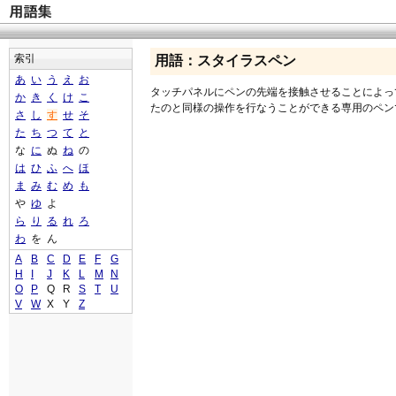
索引
用語：スタイラスペン
あ
い
う
え
お
タッチパネルにペンの先端を接触させることによっ
か
き
く
け
こ
たのと同様の操作を行なうことができる専用のペン
さ
し
す
せ
そ
た
ち
つ
て
と
な
に
ぬ
ね
の
は
ひ
ふ
へ
ほ
ま
み
む
め
も
や
ゆ
よ
ら
り
る
れ
ろ
わ
を
ん
A
B
C
D
E
F
G
H
I
J
K
L
M
N
O
P
Q
R
S
T
U
V
W
X
Y
Z