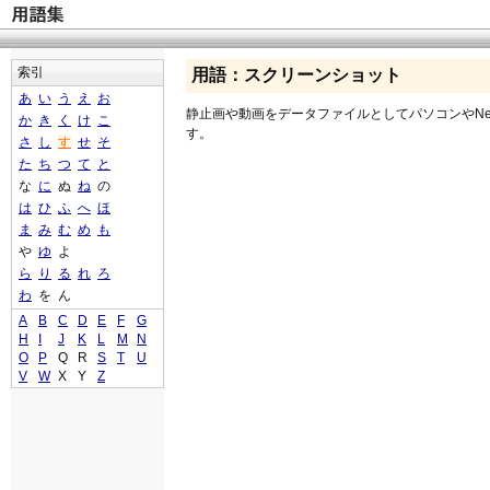
索引
用語：スクリーンショット
あ
い
う
え
お
静止画や動画をデータファイルとしてパソコンやNetW
か
き
く
け
こ
す。
さ
し
す
せ
そ
た
ち
つ
て
と
な
に
ぬ
ね
の
は
ひ
ふ
へ
ほ
ま
み
む
め
も
や
ゆ
よ
ら
り
る
れ
ろ
わ
を
ん
A
B
C
D
E
F
G
H
I
J
K
L
M
N
O
P
Q
R
S
T
U
V
W
X
Y
Z