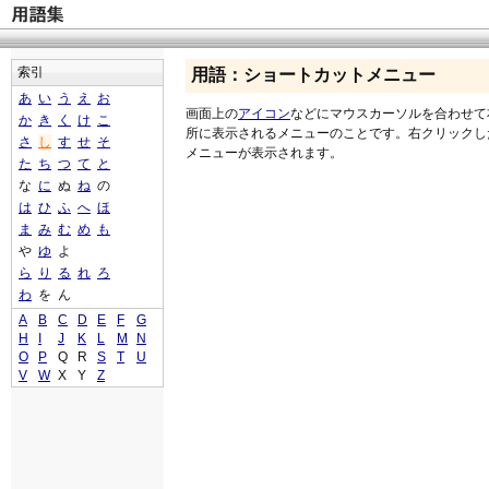
索引
用語：ショートカットメニュー
あ
い
う
え
お
画面上の
アイコン
などにマウスカーソルを合わせて
か
き
く
け
こ
所に表示されるメニューのことです。右クリックし
さ
し
す
せ
そ
メニューが表示されます。
た
ち
つ
て
と
な
に
ぬ
ね
の
は
ひ
ふ
へ
ほ
ま
み
む
め
も
や
ゆ
よ
ら
り
る
れ
ろ
わ
を
ん
A
B
C
D
E
F
G
H
I
J
K
L
M
N
O
P
Q
R
S
T
U
V
W
X
Y
Z