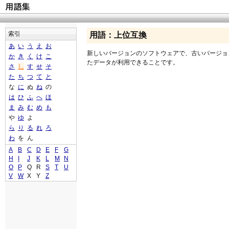
索引
用語：上位互換
あ
い
う
え
お
新しいバージョンのソフトウェアで、古いバージョ
か
き
く
け
こ
たデータが利用できることです。
さ
し
す
せ
そ
た
ち
つ
て
と
な
に
ぬ
ね
の
は
ひ
ふ
へ
ほ
ま
み
む
め
も
や
ゆ
よ
ら
り
る
れ
ろ
わ
を
ん
A
B
C
D
E
F
G
H
I
J
K
L
M
N
O
P
Q
R
S
T
U
V
W
X
Y
Z