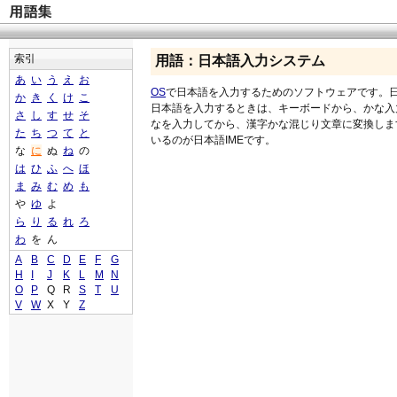
索引
用語：日本語入力システム
あ
い
う
え
お
OS
で日本語を入力するためのソフトウェアです。日
か
き
く
け
こ
日本語を入力するときは、キーボードから、かな入
さ
し
す
せ
そ
なを入力してから、漢字かな混じり文章に変換しま
た
ち
つ
て
と
いるのが日本語IMEです。
な
に
ぬ
ね
の
は
ひ
ふ
へ
ほ
ま
み
む
め
も
や
ゆ
よ
ら
り
る
れ
ろ
わ
を
ん
A
B
C
D
E
F
G
H
I
J
K
L
M
N
O
P
Q
R
S
T
U
V
W
X
Y
Z