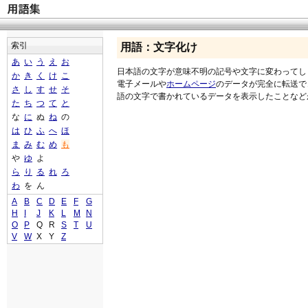
索引
用語：文字化け
あ
い
う
え
お
日本語の文字が意味不明の記号や文字に変わってし
か
き
く
け
こ
電子メールや
ホームページ
のデータが完全に転送で
さ
し
す
せ
そ
語の文字で書かれているデータを表示したことなど
た
ち
つ
て
と
な
に
ぬ
ね
の
は
ひ
ふ
へ
ほ
ま
み
む
め
も
や
ゆ
よ
ら
り
る
れ
ろ
わ
を
ん
A
B
C
D
E
F
G
H
I
J
K
L
M
N
O
P
Q
R
S
T
U
V
W
X
Y
Z