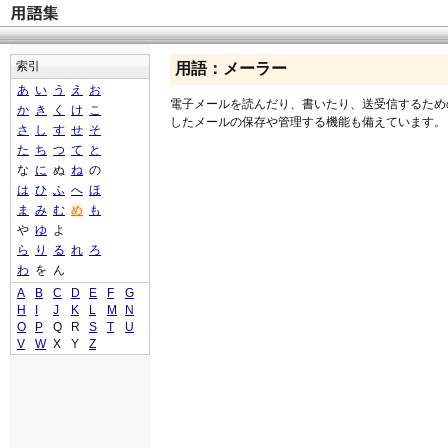
索引
用語：メーラー
あ
い
う
え
お
電子メールを読んだり、書いたり、送受信するため
か
き
く
け
こ
したメールの保存や管理する機能も備えています。
さ
し
す
せ
そ
た
ち
つ
て
と
な
に
ぬ
ね
の
は
ひ
ふ
へ
ほ
ま
み
む
め
も
や
ゆ
よ
ら
り
る
れ
ろ
わ
を
ん
A
B
C
D
E
F
G
H
I
J
K
L
M
N
O
P
Q
R
S
T
U
V
W
X
Y
Z