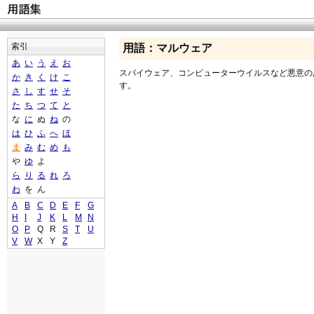
索引
用語：マルウェア
あ
い
う
え
お
スパイウェア、コンピューターウイルスなど悪意の
か
き
く
け
こ
す。
さ
し
す
せ
そ
た
ち
つ
て
と
な
に
ぬ
ね
の
は
ひ
ふ
へ
ほ
ま
み
む
め
も
や
ゆ
よ
ら
り
る
れ
ろ
わ
を
ん
A
B
C
D
E
F
G
H
I
J
K
L
M
N
O
P
Q
R
S
T
U
V
W
X
Y
Z