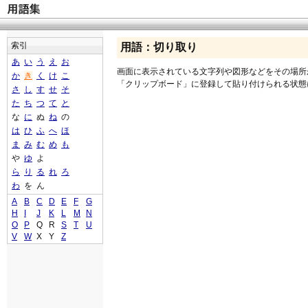
索引
用語：切り取り
あ
い
う
え
お
画面に表示されている文字列や図形などをその場所
か
き
く
け
こ
「クリップボード」に登録して貼り付けられる状態
さ
し
す
せ
そ
た
ち
つ
て
と
な
に
ぬ
ね
の
は
ひ
ふ
へ
ほ
ま
み
む
め
も
や
ゆ
よ
ら
り
る
れ
ろ
わ
を
ん
A
B
C
D
E
F
G
H
I
J
K
L
M
N
O
P
Q
R
S
T
U
V
W
X
Y
Z