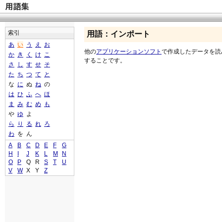
索引
用語：インポート
あ
い
う
え
お
他の
アプリケーションソフト
で作成したデータを読
か
き
く
け
こ
することです。
さ
し
す
せ
そ
た
ち
つ
て
と
な
に
ぬ
ね
の
は
ひ
ふ
へ
ほ
ま
み
む
め
も
や
ゆ
よ
ら
り
る
れ
ろ
わ
を
ん
A
B
C
D
E
F
G
H
I
J
K
L
M
N
O
P
Q
R
S
T
U
V
W
X
Y
Z