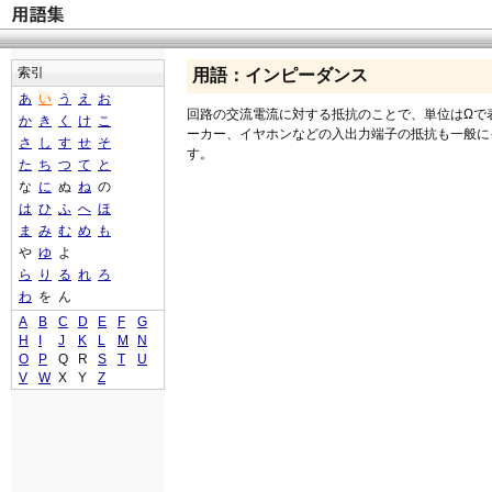
索引
用語：インピーダンス
あ
い
う
え
お
回路の交流電流に対する抵抗のことで、単位はΩで
か
き
く
け
こ
ーカー、イヤホンなどの入出力端子の抵抗も一般に
さ
し
す
せ
そ
す。
た
ち
つ
て
と
な
に
ぬ
ね
の
は
ひ
ふ
へ
ほ
ま
み
む
め
も
や
ゆ
よ
ら
り
る
れ
ろ
わ
を
ん
A
B
C
D
E
F
G
H
I
J
K
L
M
N
O
P
Q
R
S
T
U
V
W
X
Y
Z