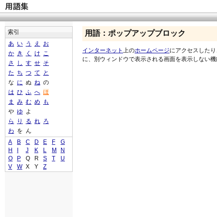
索引
用語：ポップアップブロック
あ
い
う
え
お
インターネット
上の
ホームページ
にアクセスしたり
か
き
く
け
こ
に、別ウィンドウで表示される画面を表示しない機
さ
し
す
せ
そ
た
ち
つ
て
と
な
に
ぬ
ね
の
は
ひ
ふ
へ
ほ
ま
み
む
め
も
や
ゆ
よ
ら
り
る
れ
ろ
わ
を
ん
A
B
C
D
E
F
G
H
I
J
K
L
M
N
O
P
Q
R
S
T
U
V
W
X
Y
Z