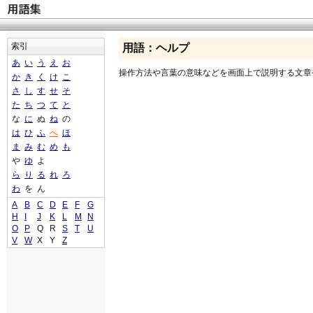
索引
用語：ヘルプ
あ
い
う
え
お
操作方法や言葉の意味などを画面上で説明する文章
か
き
く
け
こ
さ
し
す
せ
そ
た
ち
つ
て
と
な
に
ぬ
ね
の
は
ひ
ふ
へ
ほ
ま
み
む
め
も
や
ゆ
よ
ら
り
る
れ
ろ
わ
を
ん
A
B
C
D
E
F
G
H
I
J
K
L
M
N
O
P
Q
R
S
T
U
V
W
X
Y
Z