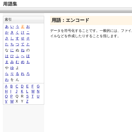
索引
用語：エンコード
あ
い
う
え
お
データを符号化することです。一般的には、ファイ
か
き
く
け
こ
イルなどを作成したりすることを指します。
さ
し
す
せ
そ
た
ち
つ
て
と
な
に
ぬ
ね
の
は
ひ
ふ
へ
ほ
ま
み
む
め
も
や
ゆ
よ
ら
り
る
れ
ろ
わ
を
ん
A
B
C
D
E
F
G
H
I
J
K
L
M
N
O
P
Q
R
S
T
U
V
W
X
Y
Z