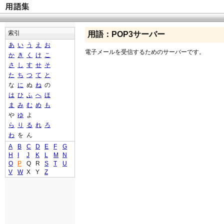
索引
用語：POP3サーバー
あ
い
う
え
お
電子メールを受信するためのサーバーです。
か
き
く
け
こ
さ
し
す
せ
そ
た
ち
つ
て
と
な
に
ぬ
ね
の
は
ひ
ふ
へ
ほ
ま
み
む
め
も
や
ゆ
よ
ら
り
る
れ
ろ
わ
を
ん
A
B
C
D
E
F
G
H
I
J
K
L
M
N
O
P
Q
R
S
T
U
V
W
X
Y
Z